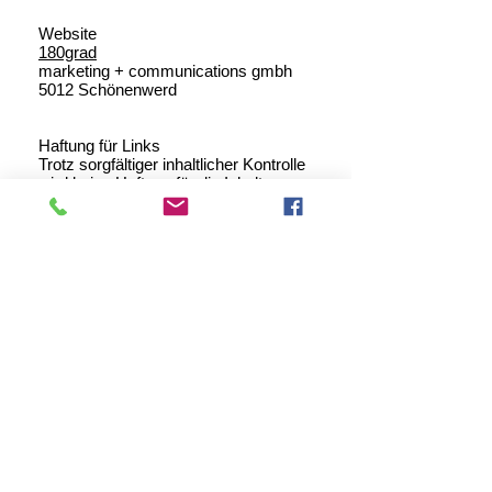
Website
180grad
marketing + communications gmbh
5012 Schönenwerd
Haftung für Links
Trotz sorgfältiger inhaltlicher Kontrolle
wird keine Haftung für die Inhalte
externer Links übernommen. Für den
Inhalt der verlinkten Seiten sind
ausschließlich deren Betreiber
verantwortlich.
Datenschutz
|
Impressum
|
AGBs
© 2025 Emotion Fit by Mary