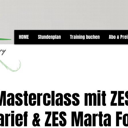
HOME
Stundenplan
Training buchen
Abo & Pre
asterclass mit ZES
arief & ZES Marta 