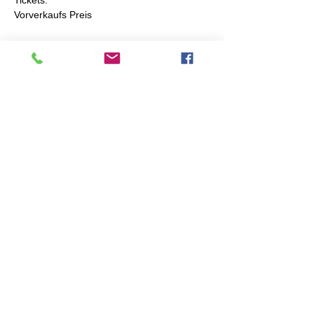
Tickets: 
Vorverkaufs Preis 
Mehr anzeigen
Tickets
Verkauf beendet
Tickettyp
Vorverkauf bis 15. März 2025
Preis
CHF 30.00