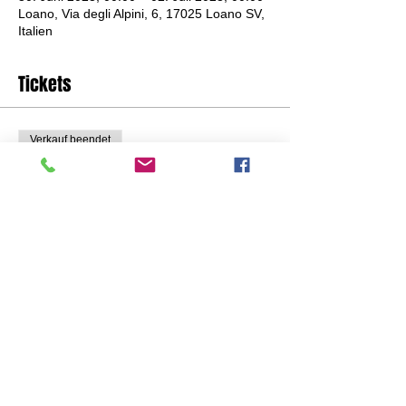
Loano, Via degli Alpini, 6, 17025 Loano SV,
Italien
Tickets
Verkauf beendet
Tickettyp
Loano Fitness Village
Preis
EUR 279.00
Diese Veranstaltung teilen